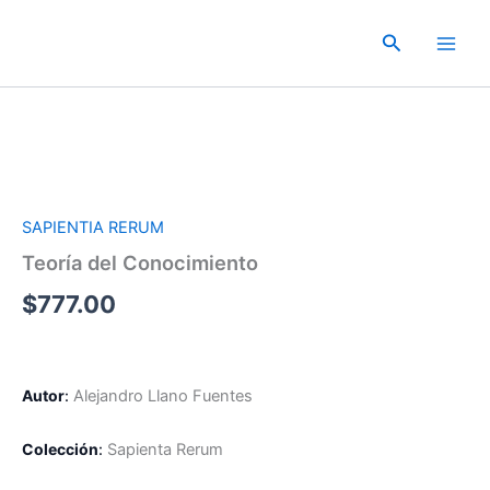
Ir
al
Buscar
contenido
SAPIENTIA RERUM
Teoría del Conocimiento
$
777.00
Autor
:
Alejandro Llano Fuentes
Colección
:
Sapienta Rerum