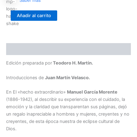
¡Te
Añadir al carrito
Conocimos,
Señor!
-
El
"Hecho
Descripción
Extraordinario"
-
Marcas
Edición preparada por
Teodoro H. Martín.
en
el
Introducciones de
Juan Martín Velasco.
Camino
-
En El «hecho extraordinario»
Manuel García Morente
Dios
Existe
(1886-1942), al describir su experiencia con el cuidado, la
cantidad
emoción y la claridad que transparentan sus páginas, dejó
un regalo inapreciable a hombres y mujeres, creyentes y no
creyentes, de esta época nuestra de eclipse cultural de
Dios.