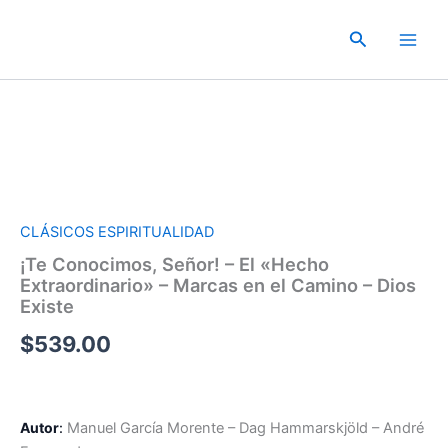
Ir
al
Buscar
contenido
CLÁSICOS ESPIRITUALIDAD
¡Te Conocimos, Señor! – El «Hecho
Extraordinario» – Marcas en el Camino – Dios
Existe
$
539.00
Autor
:
Manuel García Morente – Dag Hammarskjöld – André