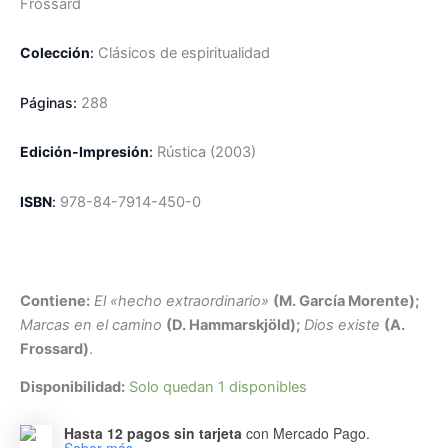
Frossard
Colección
:
Clásicos de espiritualidad
Páginas:
288
Edición-Impresión
:
R
ústica
(2003)
ISBN
:
978-84-7914-450-0
Contiene:
El «hecho extraordinario»
(M. García Morente);
Marcas en el camino
(D. Hammarskjöld);
Dios existe
(A.
Frossard)
.
Disponibilidad:
Solo quedan 1 disponibles
Hasta 12 pagos sin tarjeta
con Mercado Pago.
Saber más