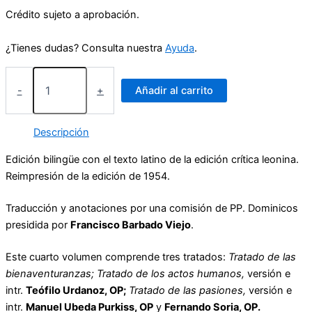
Crédito sujeto a aprobación.
¿Tienes dudas? Consulta nuestra
Ayuda
.
Suma
Teológica
-
+
Añadir al carrito
IV
-
1-
Descripción
2
q
Edición bilingüe con el texto latino de la edición crítica leonina.
1-
Reimpresión de la edición de 1954.
48
cantidad
Traducción y anotaciones por una comisión de PP. Dominicos
presidida por
Francisco Barbado Viejo
.
Este cuarto volumen comprende tres tratados:
Tratado de las
bienaventuranzas; Tratado de los actos humanos,
versión e
intr.
Teófilo Urdanoz, OP;
Tratado de las pasiones,
versión e
intr.
Manuel Ubeda Purkiss, OP
y
Fernando Soria, OP.