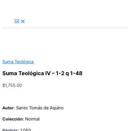
Ir
Buscar
al
contenido
Suma Teológica
Suma Teológica IV – 1-2 q 1-48
$
1,755.00
Autor
:
Santo Tomás de Aquino
Colección
:
Normal
Páginas:
1,050