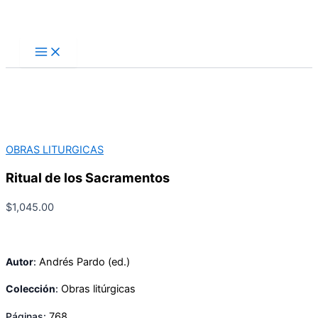
Ir
Buscar
al
contenido
OBRAS LITURGICAS
Ritual de los Sacramentos
$
1,045.00
Autor
:
Andrés Pardo (ed.)
Colección
:
Obras litúrgicas
Páginas:
768