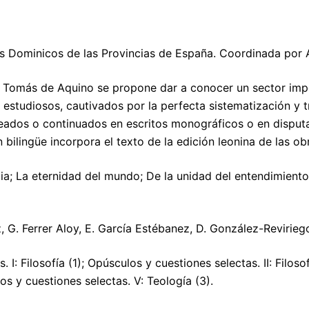
les Dominicos de las Provincias de España. Coordinada por
 Tomás de Aquino se propone dar a conocer un sector impor
 estudiosos, cautivados por la perfecta sistematización y
eados o continuados en escritos monográficos o en disput
bilingüe incorpora el texto de la edición leonina de las o
ncia; La eternidad del mundo; De la unidad del entendimient
 G. Ferrer Aloy, E. García Estébanez, D. González-Revirie
I: Filosofía (1); Opúsculos y cuestiones selectas. II: Filosof
os y cuestiones selectas. V: Teología (3).