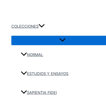
Ir
Buscar
al
contenido
COLECCIONES
NORMAL
ESTUDIOS Y ENSAYOS
SAPIENTIA FIDEI