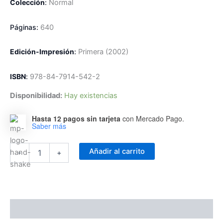
Colección
:
Normal
Páginas:
640
Edición-Impresión
:
Primera
(2002)
ISBN
:
978-84-7914-542-2
Disponibilidad:
Hay existencias
Hasta 12 pagos sin tarjeta
con Mercado Pago.
Saber más
Obras
Añadir al carrito
-
+
selectas
de
Gabriel
Marcel
I
-
Descripción
El