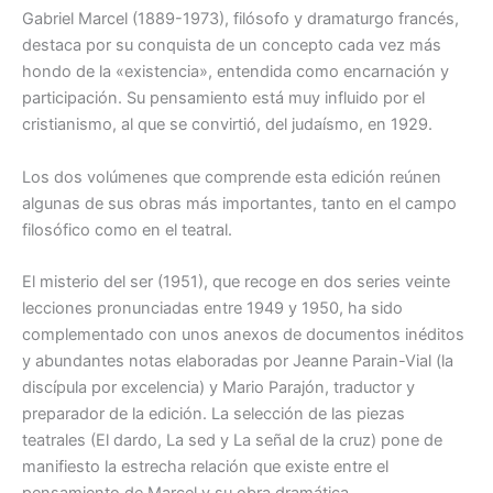
misterio
Gabriel Marcel (1889-1973), filósofo y dramaturgo francés,
del
destaca por su conquista de un concepto cada vez más
Ser.
hondo de la «existencia», entendida como encarnación y
El
Dardo.
participación. Su pensamiento está muy influido por el
La
cristianismo, al que se convirtió, del judaísmo, en 1929.
Sed.
La
Los dos volúmenes que comprende esta edición reúnen
Señal
algunas de sus obras más importantes, tanto en el campo
de
la
filosófico como en el teatral.
Cruz
cantidad
El misterio del ser (1951), que recoge en dos series veinte
lecciones pronunciadas entre 1949 y 1950, ha sido
complementado con unos anexos de documentos inéditos
y abundantes notas elaboradas por Jeanne Parain-Vial (la
discípula por excelencia) y Mario Parajón, traductor y
preparador de la edición. La selección de las piezas
teatrales (El dardo, La sed y La señal de la cruz) pone de
manifiesto la estrecha relación que existe entre el