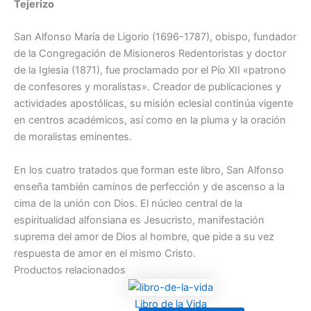
Tejerizo
Alfonso
María
de
San Alfonso María de Ligorio (1696-1787), obispo, fundador
Ligorio
de la Congregación de Misioneros Redentoristas y doctor
cantidad
de la Iglesia (1871), fue proclamado por el Pío XII «patrono
de confesores y moralistas». Creador de publicaciones y
actividades apostólicas, su misión eclesial continúa vigente
en centros académicos, así como en la pluma y la oración
de moralistas eminentes.
En los cuatro tratados que forman este libro, San Alfonso
enseña también caminos de perfección y de ascenso a la
cima de la unión con Dios. El núcleo central de la
espiritualidad alfonsiana es Jesucristo, manifestación
suprema del amor de Dios al hombre, que pide a su vez
respuesta de amor en el mismo Cristo.
Productos relacionados
Libro de la Vida