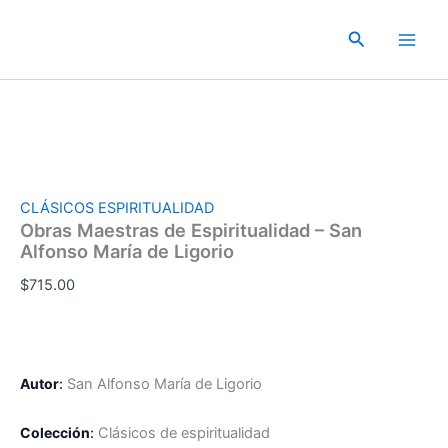
Ir
al
Buscar
contenido
CLÁSICOS ESPIRITUALIDAD
Obras Maestras de Espiritualidad – San
Alfonso María de Ligorio
$
715.00
Autor
:
San Alfonso María de Ligorio
Colección
:
Clásicos de espiritualidad