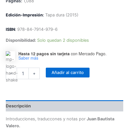
Páginas:
1,088
Edición-Impresión
:
Tapa dura
(2015)
ISBN
:
978-84-7914-979-6
Disponibilidad:
Solo quedan 2 disponibles
Hasta 12 pagos sin tarjeta
con Mercado Pago.
Saber más
Obras
Añadir al carrito
-
+
Completas
de
San
Jerónimo
Xb:
Epistolario
Descripción
II
(Cartas
Introducciones, traduccones y notas por
Juan Bautista
86-
Valero.
154)