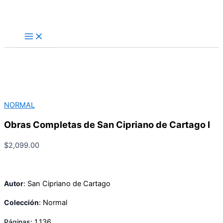
Ir
Buscar
al
contenido
NORMAL
Obras Completas de San Cipriano de Cartago I
$
2,099.00
Autor
:
San Cipriano de Cartago
Colección
:
Normal
Páginas:
1,136