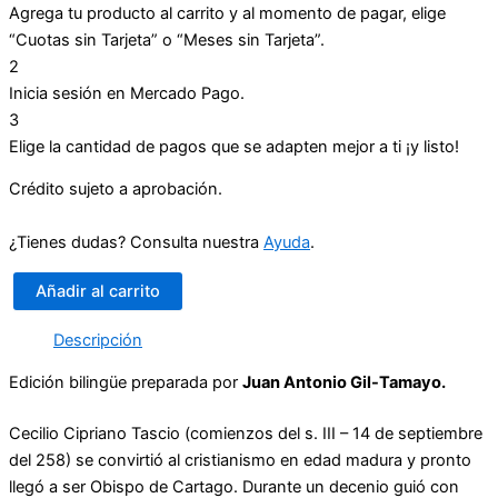
Agrega tu producto al carrito y al momento de pagar, elige
“Cuotas sin Tarjeta” o “Meses sin Tarjeta”.
2
Inicia sesión en Mercado Pago.
3
Elige la cantidad de pagos que se adapten mejor a ti ¡y listo!
Crédito sujeto a aprobación.
¿Tienes dudas? Consulta nuestra
Ayuda
.
Añadir al carrito
Obras
Completas
Descripción
de
San
Edición bilingüe preparada por
Juan Antonio Gil-Tamayo.
Cipriano
de
Cecilio Cipriano Tascio (comienzos del s. III – 14 de septiembre
Cartago
del 258) se convirtió al cristianismo en edad madura y pronto
I
cantidad
llegó a ser Obispo de Cartago. Durante un decenio guió con