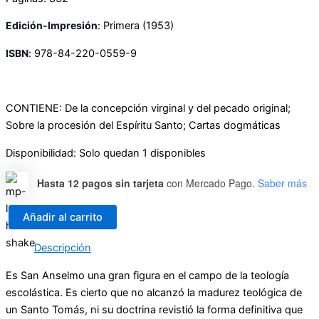
Edición-Impresión
:
Primera
(1953)
ISBN
:
978-84-220-0559-9
CONTIENE: De la concepción virginal y del pecado original;
Sobre la procesión del Espíritu Santo; Cartas dogmáticas
Disponibilidad:
Solo quedan 1 disponibles
Hasta 12 pagos sin tarjeta
con Mercado Pago.
Saber más
Añadir al carrito
Obras
completas
Descripción
de
San
Es San Anselmo una gran figura en el campo de la teología
Anselmo
escolástica. Es cierto que no alcanzó la madurez teológica de
II
un Santo Tomás, ni su doctrina revistió la forma definitiva que
cantidad