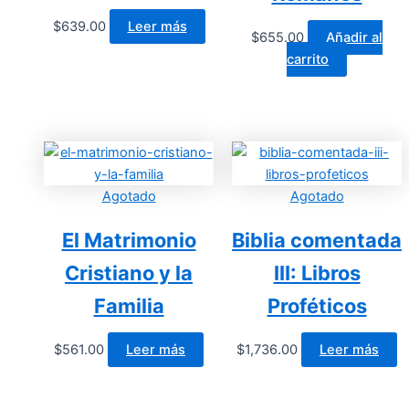
$
639.00
Leer más
$
655.00
Añadir al
carrito
Agotado
Agotado
El Matrimonio
Biblia comentada
Cristiano y la
III: Libros
Familia
Proféticos
$
561.00
Leer más
$
1,736.00
Leer más