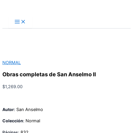
Ir
Buscar
al
contenido
NORMAL
Obras completas de San Anselmo II
$
1,269.00
Autor
:
San Anselmo
Colección
:
Normal
Páginas:
832