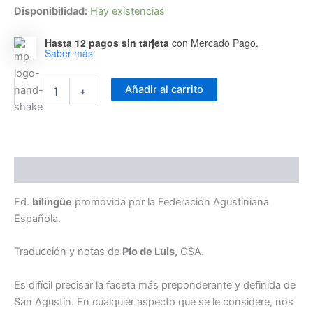
Disponibilidad:
Hay existencias
Hasta 12 pagos sin tarjeta
con Mercado Pago.
Saber más
Obras
Añadir al carrito
-
+
Completas
de
San
Agustín
XXIV
-
Descripción
Sermones
(4º)
Ed.
bilingüe
promovida por la Federación Agustiniana
184-
Española.
272
cantidad
Traducción y notas de
Pío de Luis,
OSA.
Es difícil precisar la faceta más preponderante y definida de
San Agustín. En cualquier aspecto que se le considere, nos