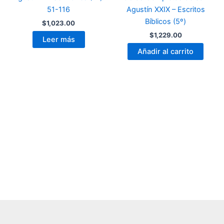
51-116
Agustín XXIX – Escritos
Bíblicos (5º)
$
1,023.00
$
1,229.00
Leer más
Añadir al carrito