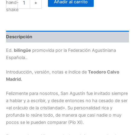
Añadir al carrito
-
+
Completas
de
San
Agustín
XL
-
Descripción
Escritos
Varios
Ed.
bilingüe
promovida por la Federación Agustiniana
(2º)
Española..
cantidad
Introducción, versión, notas e índice de
Teodoro Calvo
Madrid.
Felizmente para nosotros, San Agustín fue invitado siempre
a hablar y a escribir, y desde entonces no ha cesado de ser
«el oráculo de la cristiandad». Su personalidad rica y
profunda lo reúne todo, de manera que casi nadie o muy
pocos se le pueden comparar (Pío XI).