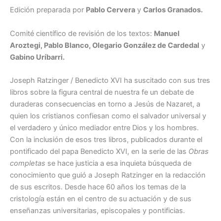
Nazaret
Edición preparada por
Pablo Cervera
y
Carlos Granados.
-
Escritos
Comité científico de revisión de los textos:
Manuel
de
Cristología
Aroztegi, Pablo Blanco, Olegario González de Cardedal
y
cantidad
Gabino Uríbarri.
Joseph Ratzinger / Benedicto XVI ha suscitado con sus tres
libros sobre la figura central de nuestra fe un debate de
duraderas consecuencias en torno a Jesús de Nazaret, a
quien los cristianos confiesan como el salvador universal y
el verdadero y único mediador entre Dios y los hombres.
Con la inclusión de esos tres libros, publicados durante el
pontificado del papa Benedicto XVI, en la serie de las
Obras
completas
se hace justicia a esa inquieta búsqueda de
conocimiento que guió a Joseph Ratzinger en la redacción
de sus escritos. Desde hace 60 años los temas de la
cristología están en el centro de su actuación y de sus
enseñanzas universitarias, episcopales y pontificias.