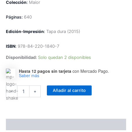
Colección
:
Maior
Páginas:
640
Edición-Impresión
:
Tapa dura
(2015)
ISBN
:
978-84-220-1840-7
Disponibilidad:
Solo quedan 2 disponibles
Hasta 12 pagos sin tarjeta
con Mercado Pago.
Saber más
Obras
Añadir al carrito
-
+
Completas
de
Joseph
Ratzinger
VI/1:
Jesús
Descripción
de