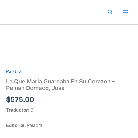
Ir
al
Buscar
contenido
Palabra
Lo Que Maria Guardaba En Su Corazon –
Peman Domecq, Jose
$
575.00
Traductor:
0
Editorial:
Palabra