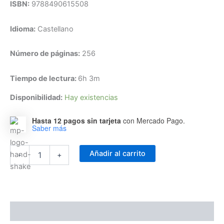
ISBN:
9788490615508
Idioma:
Castellano
Número de páginas:
256
Tiempo de lectura:
6h 3m
Disponibilidad:
Hay existencias
Hasta 12 pagos sin tarjeta
con Mercado Pago.
Saber más
Lo
Añadir al carrito
-
+
Que
Maria
Guardaba
En
Su
Corazon
Descripción
-