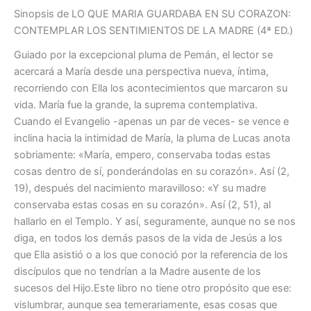
Peman
Sinopsis de LO QUE MARIA GUARDABA EN SU CORAZON:
Domecq,
CONTEMPLAR LOS SENTIMIENTOS DE LA MADRE (4ª ED.)
Jose
cantidad
Guiado por la excepcional pluma de Pemán, el lector se
acercará a María desde una perspectiva nueva, íntima,
recorriendo con Ella los acontecimientos que marcaron su
vida. María fue la grande, la suprema contemplativa.
Cuando el Evangelio -apenas un par de veces- se vence e
inclina hacia la intimidad de María, la pluma de Lucas anota
sobriamente: «María, empero, conservaba todas estas
cosas dentro de sí, ponderándolas en su corazón». Así (2,
19), después del nacimiento maravilloso: «Y su madre
conservaba estas cosas en su corazón». Así (2, 51), al
hallarlo en el Templo. Y así, seguramente, aunque no se nos
diga, en todos los demás pasos de la vida de Jesús a los
que Ella asistió o a los que conoció por la referencia de los
discípulos que no tendrían a la Madre ausente de los
sucesos del Hijo.Este libro no tiene otro propósito que ese:
vislumbrar, aunque sea temerariamente, esas cosas que