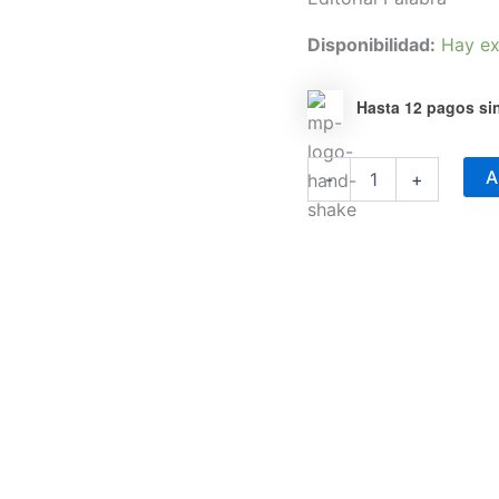
Disponibilidad:
Hay ex
Hasta 12 pagos sin
La
A
-
+
sombra
del
padre
cantidad