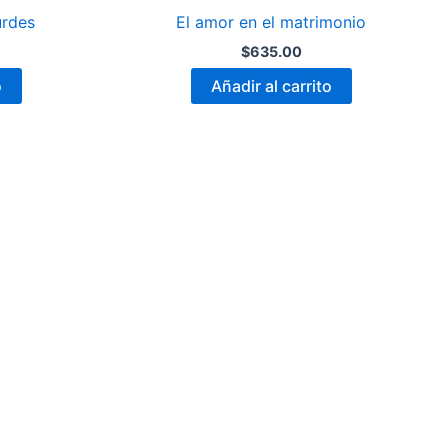
urdes
El amor en el matrimonio
$
635.00
o
Añadir al carrito