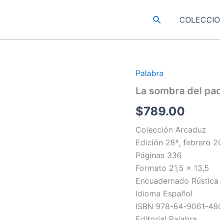
Buscar
COLECCI
Palabra
La sombra del pa
$
789.00
Colección Arcaduz
Edición 28ª, febrero 
Páginas 336
Formato 21,5 x 13,5
Encuadernado Rústica
Idioma Español
ISBN 978-84-9061-48
Editorial Palabra