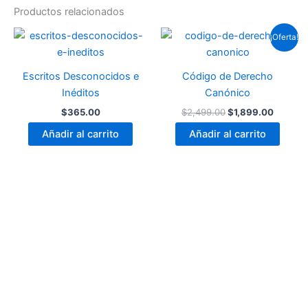
Productos relacionados
¡Oferta!
Escritos Desconocidos e
Código de Derecho
Inéditos
Canónico
El
El
$
365.00
$
2,499.00
$
1,899.00
precio
precio
Añadir al carrito
Añadir al carrito
original
actual
era:
es:
$2,499.00.
$1,899.