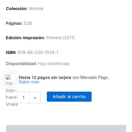
Colección
:
Normal
Páginas:
528
Edición-Impresión
:
Primera
(2011)
ISBN
:
978-84-220-1516-1
Disponibilidad:
Hay existencias
Hasta 12 pagos sin tarjeta
con Mercado Pago.
Saber más
La
Añadir al carrito
-
+
Iglesia
en
el
Mundo
-
Exhortaciones
Descripción