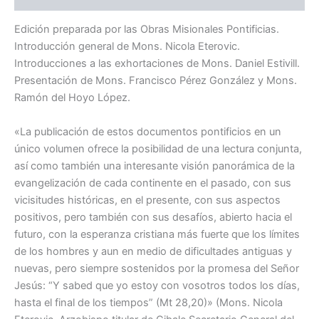
Apostólicas
Postsinodales
Edición preparada por las Obras Misionales Pontificias.
de
Introducción general de Mons. Nicola Eterovic.
los
Introducciones a las exhortaciones de Mons. Daniel Estivill.
Cinco
Continentes
Presentación de Mons. Francisco Pérez González y Mons.
cantidad
Ramón del Hoyo López.
«La publicación de estos documentos pontificios en un
único volumen ofrece la posibilidad de una lectura conjunta,
así como también una interesante visión panorámica de la
evangelización de cada continente en el pasado, con sus
vicisitudes históricas, en el presente, con sus aspectos
positivos, pero también con sus desafíos, abierto hacia el
futuro, con la esperanza cristiana más fuerte que los límites
de los hombres y aun en medio de dificultades antiguas y
nuevas, pero siempre sostenidos por la promesa del Señor
Jesús: “Y sabed que yo estoy con vosotros todos los días,
hasta el final de los tiempos” (Mt 28,20)» (Mons. Nicola