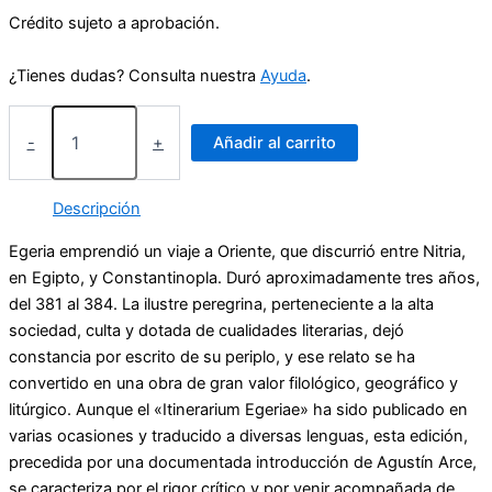
Crédito sujeto a aprobación.
¿Tienes dudas? Consulta nuestra
Ayuda
.
Itinerario
de
-
+
Añadir al carrito
la
Virgen
Egeria
Descripción
(381-
384)
Egeria emprendió un viaje a Oriente, que discurrió entre Nitria,
cantidad
en Egipto, y Constantinopla. Duró aproximadamente tres años,
del 381 al 384. La ilustre peregrina, perteneciente a la alta
sociedad, culta y dotada de cualidades literarias, dejó
constancia por escrito de su periplo, y ese relato se ha
convertido en una obra de gran valor filológico, geográfico y
litúrgico. Aunque el «Itinerarium Egeriae» ha sido publicado en
varias ocasiones y traducido a diversas lenguas, esta edición,
precedida por una documentada introducción de Agustín Arce,
se caracteriza por el rigor crítico y por venir acompañada de