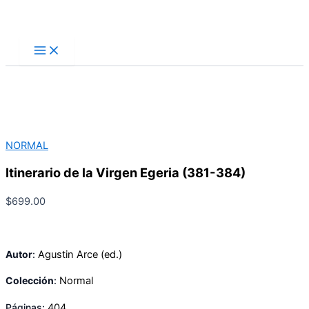
Ir
Buscar
al
contenido
NORMAL
Itinerario de la Virgen Egeria (381-384)
$
699.00
Autor
:
Agustin Arce (ed.)
Colección
:
Normal
Páginas:
404