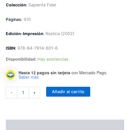
Colección
:
Sapienta Fidei
Páginas:
410
Edición-Impresión
:
R
ústica
(2002)
ISBN
:
978-84-7914-601-6
Disponibilidad:
Hay existencias
Hasta 12 pagos sin tarjeta
con Mercado Pago.
Saber más
Historia
Añadir al carrito
-
+
de
la
Iglesia
IV:
Época
Contemporánea
Descripción
cantidad