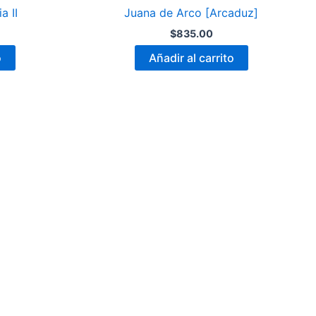
a II
Juana de Arco [Arcaduz]
$
835.00
o
Añadir al carrito