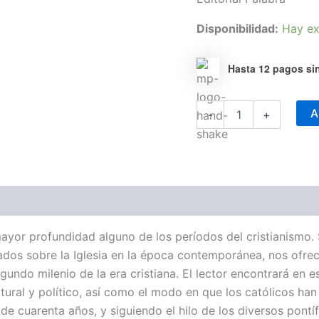
Disponibilidad:
Hay ex
Hasta 12 pagos sin
Historia
A
-
+
de
la
Iglesia
III
cantidad
or profundidad alguno de los períodos del cristianismo. Su
ados sobre la Iglesia en la época contemporánea, nos ofrec
gundo milenio de la era cristiana. El lector encontrará en es
cultural y político, así como el modo en que los católicos h
uarenta años, y siguiendo el hilo de los diversos pontífice