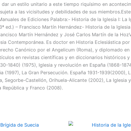
ra dar un estilo unitario a este tiempo riquísimo en aconte
 sujeta a las vicisitudes y debilidades de sus miembros.Est
Manuales de Ediciones Palabra:- Historia de la Iglesia I: La 
(3ª ed.) – Francisco Martín Hernández- Historia de la Iglesia
 Francisco Martín Hernández y José Carlos Martín de la Hoz
lesia Contemporánea. Es doctor en Historia Eclesiástica por
 Derecho Canónico por el Angelicum (Roma), y diplomado en 
culos en revistas científicas y en diccionarios históricos 
830-1840) (1975), Iglesia y revolución en España (1868-1874
aña (1997), La Gran Persecución. España 1931-1939(2000), L
ia, Segorbe-Castellón, Orihuela-Alicante (2002), La Iglesia 
la República y Franco (2008).