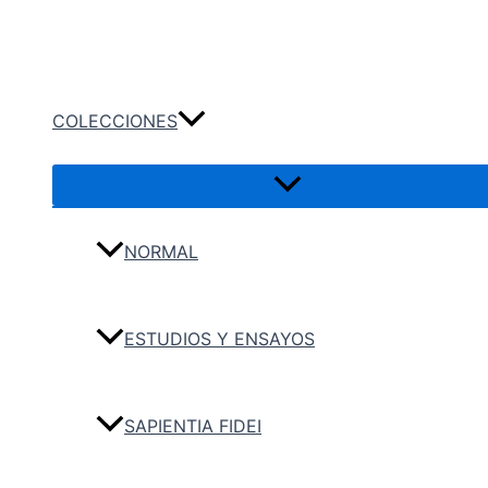
Ir
Buscar
al
contenido
COLECCIONES
NORMAL
ESTUDIOS Y ENSAYOS
SAPIENTIA FIDEI