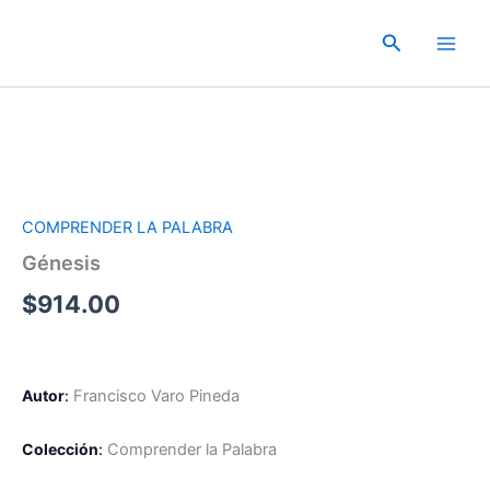
Ir
al
Buscar
contenido
COMPRENDER LA PALABRA
Génesis
$
914.00
Autor
:
Francisco Varo Pineda
Colección
:
Comprender la Palabra