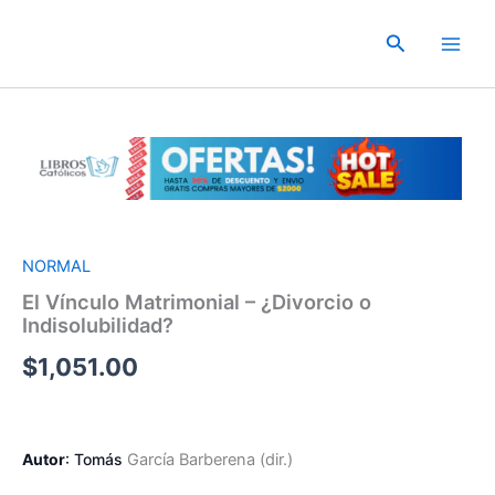
Ir
al
Buscar
contenido
NORMAL
El Vínculo Matrimonial – ¿Divorcio o
Indisolubilidad?
$
1,051.00
Autor
:
Tomás
García Barberena (dir.)