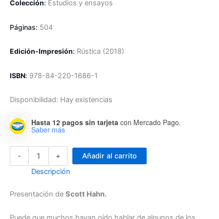
Colección
:
Estudios y ensayos
Páginas:
504
Edición-Impresión
:
R
ústica
(2018)
ISBN
:
978-84-220-1686-1
Disponibilidad:
Hay existencias
Hasta 12 pagos sin tarjeta
con Mercado Pago.
Saber más
El
-
+
Añadir al carrito
Cumplimiento
de
Descripción
Todo
Deseo
Presentación de
Scott Hahn.
-
Guía
Puede que muchos hayan oído hablar de algunos de los
para