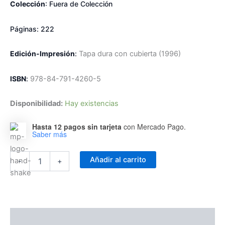
Colección
: Fuera de Colección
Páginas:
222
Edición-Impresión
:
Tapa dura con cubierta
(1996)
ISBN
:
978-84-791-4260-5
Disponibilidad:
Hay existencias
Hasta 12 pagos sin tarjeta
con Mercado Pago.
Saber más
El
Añadir al carrito
-
+
Contraste
-
Ensayo
de
una
Filosofía
Descripción