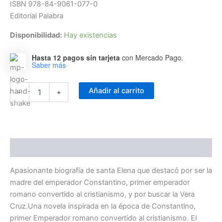
ISBN 978-84-9061-077-0
Editorial Palabra
Disponibilidad:
Hay existencias
Hasta 12 pagos sin tarjeta
con Mercado Pago.
Saber más
El
Añadir al carrito
-
+
árbol
viviente
cantidad
Descripción
Apasionante biografía de santa Elena que destacó por ser la
madre del emperador Constantino, primer emperador
romano convertido al cristianismo, y por buscar la Vera
Cruz.Una novela inspirada en la época de Constantino,
primer Emperador romano convertido al cristianismo. El