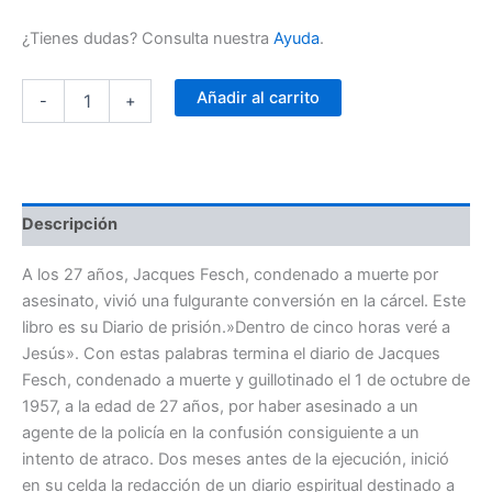
¿Tienes dudas? Consulta nuestra
Ayuda
.
Dentro
Añadir al carrito
-
+
de
cinco
horas
veré
a
Jesús
Descripción
cantidad
A los 27 años, Jacques Fesch, condenado a muerte por
asesinato, vivió una fulgurante conversión en la cárcel. Este
libro es su Diario de prisión.»Dentro de cinco horas veré a
Jesús». Con estas palabras termina el diario de Jacques
Fesch, condenado a muerte y guillotinado el 1 de octubre de
1957, a la edad de 27 años, por haber asesinado a un
agente de la policía en la confusión consiguiente a un
intento de atraco. Dos meses antes de la ejecución, inició
en su celda la redacción de un diario espiritual destinado a