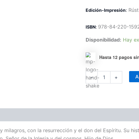
R
úst
Edición-Impresión
:
978-84-220-159
ISBN
:
Disponibilidad:
Hay ex
Hasta 12 pagos sin
Cristología
A
-
+
cantidad
milagros, con la resurrección y el don del Espíritu. Su his
 Señor de la Iglesia y del cosmos, Hijo de Dios.