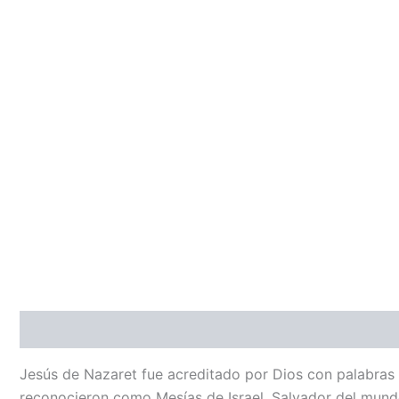
Descripción
Jesús de Nazaret fue acreditado por Dios con palabras y 
reconocieron como Mesías de Israel, Salvador del mundo,