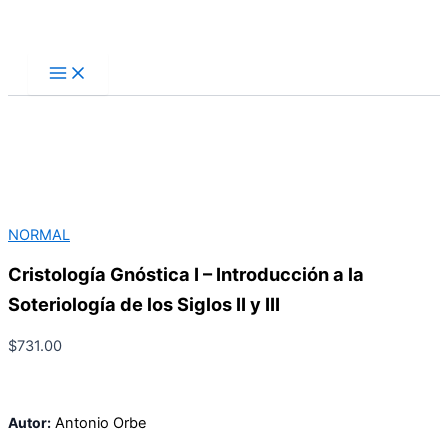
Ir
Buscar
al
contenido
NORMAL
Cristología Gnóstica I – Introducción a la
Soteriología de los Siglos II y III
$
731.00
Autor:
Antonio
Orbe