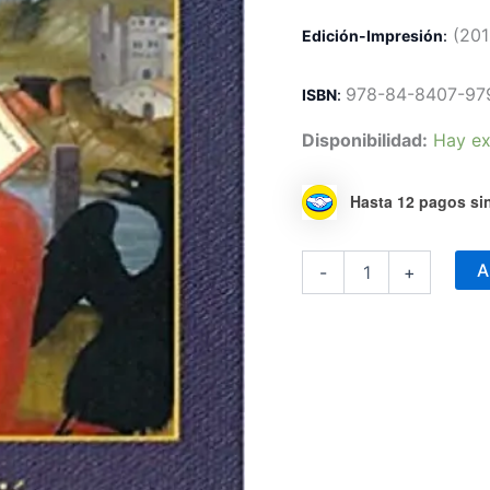
(201
Edición-Impresión
:
978-84-8407-97
ISBN
:
Disponibilidad:
Hay ex
Hasta 12 pagos sin
Comprender
A
-
+
las
Escrituras
cantidad