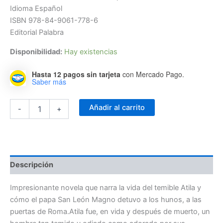
Idioma Español
ISBN 978-84-9061-778-6
Editorial Palabra
Disponibilidad:
Hay existencias
Hasta 12 pagos sin tarjeta
con Mercado Pago.
Saber más
Atila.
Añadir al carrito
-
+
El
azote
de
Dios
cantidad
Descripción
Impresionante novela que narra la vida del temible Atila y
cómo el papa San León Magno detuvo a los hunos, a las
puertas de Roma.Atila fue, en vida y después de muerto, un