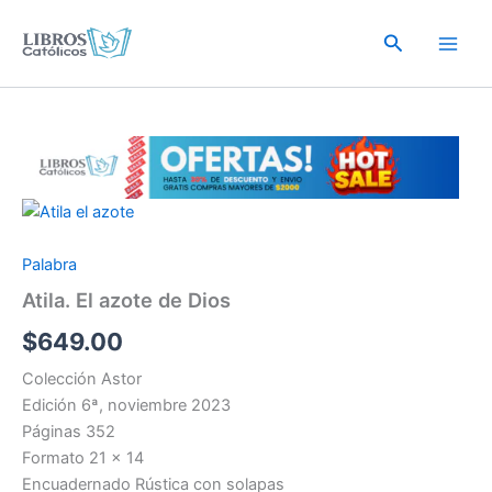
Ir
al
Buscar
contenido
Palabra
Atila. El azote de Dios
$
649.00
Colección Astor
Edición 6ª, noviembre 2023
Páginas 352
Formato 21 x 14
Encuadernado Rústica con solapas