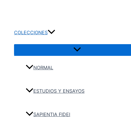
Ir
Buscar
al
contenido
COLECCIONES
NORMAL
ESTUDIOS Y ENSAYOS
SAPIENTIA FIDEI