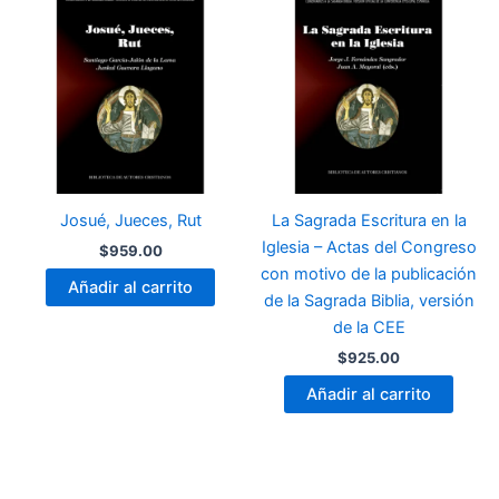
Josué, Jueces, Rut
La Sagrada Escritura en la
Iglesia – Actas del Congreso
$
959.00
con motivo de la publicación
Añadir al carrito
de la Sagrada Biblia, versión
de la CEE
$
925.00
Añadir al carrito